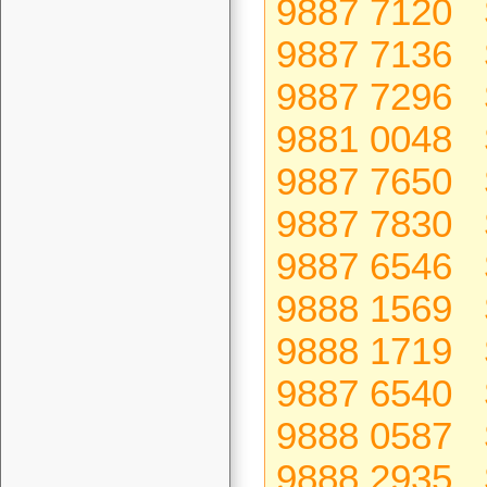
9887 7120 
9887 7136 
9887 7296 
9881 0048 
9887 7650 
9887 7830 
9887 6546 
9888 1569 
9888 1719 
9887 6540 
9888 0587 
9888 2935 