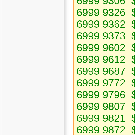
6999 9306 
6999 9326 
6999 9362 
6999 9373 
6999 9602 
6999 9612 
6999 9687 
6999 9772 
6999 9796 
6999 9807 
6999 9821 
6999 9872 