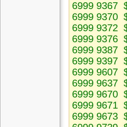
6999 9367 
6999 9370 
6999 9372 
6999 9376 
6999 9387 
6999 9397 
6999 9607 
6999 9637 
6999 9670 
6999 9671 
6999 9673 