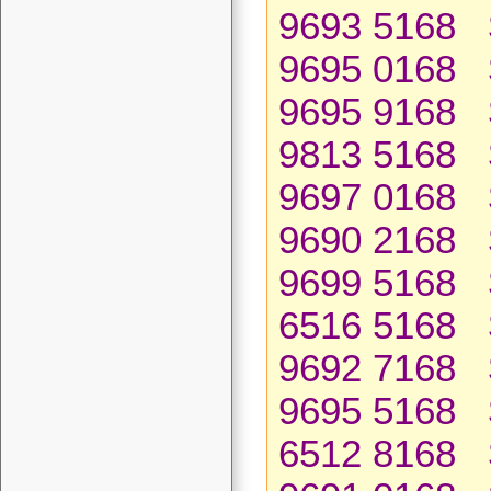
9693 5168 
9695 0168 
9695 9168 
9813 5168 
9697 0168 
9690 2168 
9699 5168 
6516 5168 
9692 7168 
9695 5168 
6512 8168 