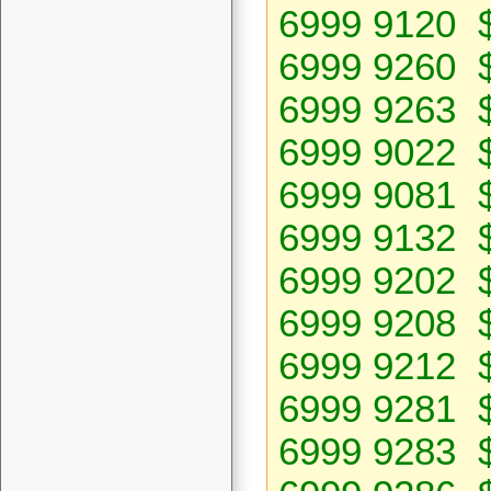
6999 9120 
6999 9260 
6999 9263 
6999 9022 
6999 9081 
6999 9132 
6999 9202 
6999 9208 
6999 9212 
6999 9281 
6999 9283 