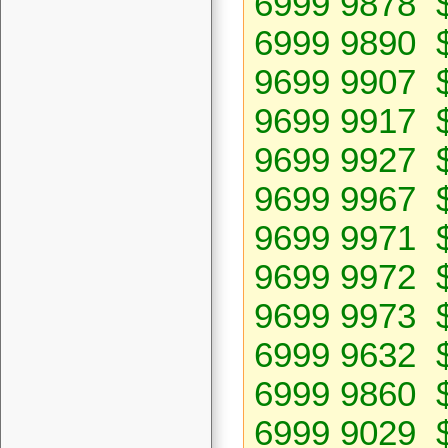
6999 9878 
6999 9890 
9699 9907 
9699 9917 
9699 9927 
9699 9967 
9699 9971 
9699 9972 
9699 9973 
6999 9632 
6999 9860 
6999 9029 