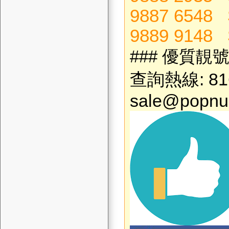
9887 6548 
9889 9148 
### 優質靚
查詢熱線: 81
sale@popnu