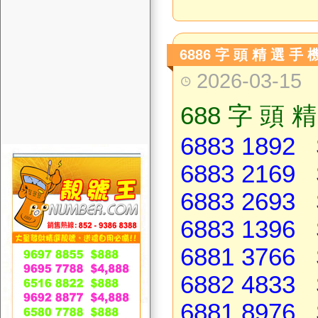
6886 字 頭 精 選 手 機
2026-03-15
688 字 頭 精
6883 1892 
6883 2169 
6883 2693 
6883 1396 
6881 3766 
6882 4833 
6881 8976 