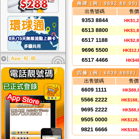
兩啤 (例：9692 88 99)
出售號碼
售
9353 8844
HK$1,
6513 8800
HK$1,
6517 1188
HK$2,
9696 5500
HK$12,
6517 4466
HK$4
四條 (例：6839 8888)
出售號碼
售價
6609 1111
HK$88,
5566 2222
HK$188,
9695 2222
HK$88,
9505 0000
HK$128,
9821 6666
HK$188,