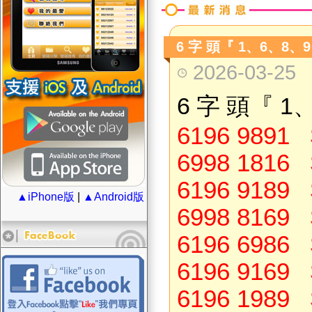
6 字 頭『 1、6、8、9
2026-03-25
6 字 頭
『
1
6196 9891 
6998 1816 
6196 9189 
▲iPhone版
|
▲Android版
6998 8169 
6196 6986 
6196 9169 
6196 1989 