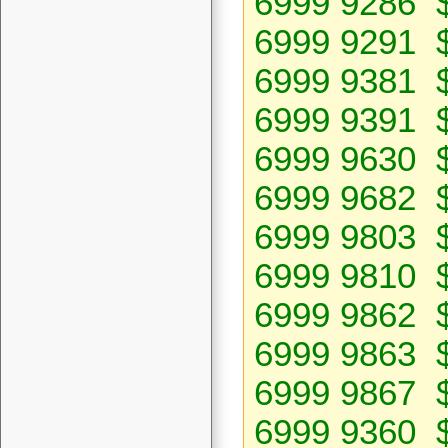
6999 9286 
6999 9291 
6999 9381 
6999 9391 
6999 9630 
6999 9682 
6999 9803 
6999 9810 
6999 9862 
6999 9863 
6999 9867 
6999 9360 