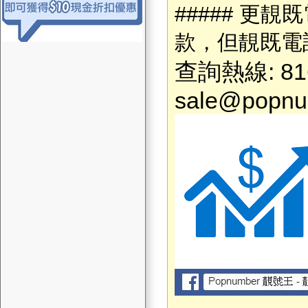
##### 更
款，但靚既電話 
查詢熱線: 81
sale@popnu