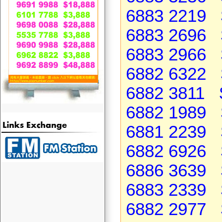
6883 2219 
6883 2696 
6883 2966 
6882 6322 
6882 3811 
6882 1989 
6881 2239 
6882 6926 
6886 3639 
6883 2339 
6882 2977 