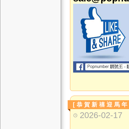
[ 恭 賀 新 禧 迎 馬 年 
2026-02-17