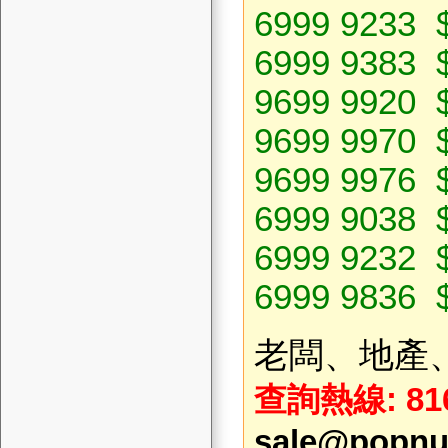
6999 9233 
6999 9383 
9699 9920 
9699 9970 
9699 9976 
6999 9038 
6999 9232 
6999 9836 
老闆、地產
查詢熱線
: 
sale@popnu