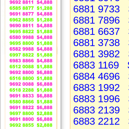
6881 9733 
6881 7896 
6881 6637 
6881 3738 
6881 3982 
6883 1169 
6884 4696 
6883 1992 
6883 1996 
6883 2139 
6883 2212 