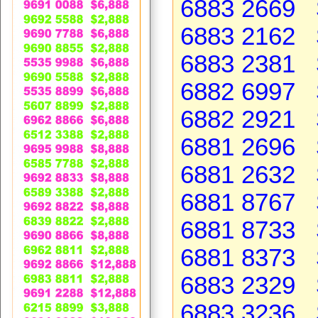
6883 2669 
6883 2162 
6883 2381 
6882 6997 
6882 2921 
6881 2696 
6881 2632 
6881 8767 
6881 8733 
6881 8373 
6883 2329 
6883 3236 