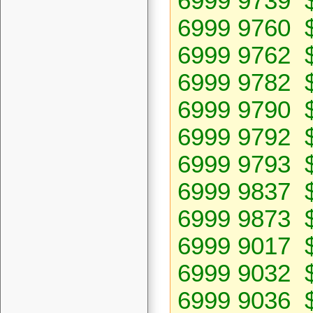
6999 9739 
6999 9760 
6999 9762 
6999 9782 
6999 9790 
6999 9792 
6999 9793 
6999 9837 
6999 9873 
6999 9017 
6999 9032 
6999 9036 