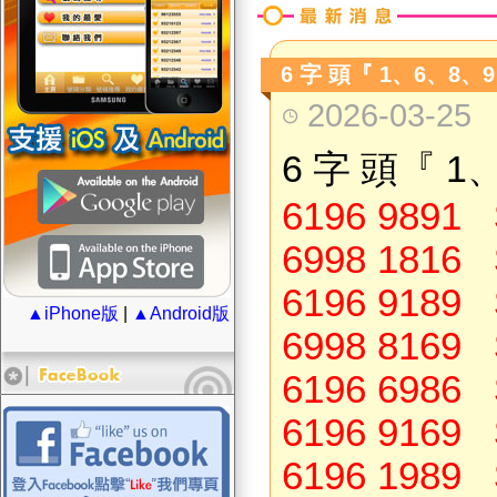
6 字 頭『 1、6、8、9
2026-03-25
6 字 頭
『
1
6196 9891 
6998 1816 
6196 9189 
▲iPhone版
|
▲Android版
6998 8169 
6196 6986 
6196 9169 
6196 1989 