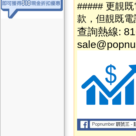
##### 更
款，但靚既電話 
查詢熱線: 81
sale@popnu