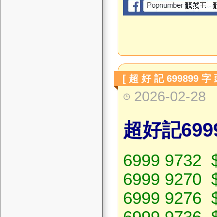
[ 超 好 記 699899 字
2026-02-28
超好記69
6999 9732 
6999 9270 
6999 9276 