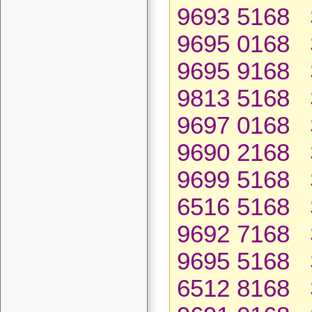
9693 5168 
9695 0168 
9695 9168 
9813 5168 
9697 0168 
9690 2168 
9699 5168 
6516 5168 
9692 7168 
9695 5168 
6512 8168 