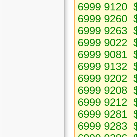
6999 9120 
6999 9260 
6999 9263 
6999 9022 
6999 9081 
6999 9132 
6999 9202 
6999 9208 
6999 9212 
6999 9281 
6999 9283 