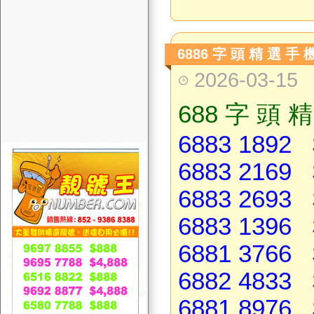
6886 字 頭 精 選 手 機
2026-03-15
688 字 頭 精
6883 1892 
6883 2169 
6883 2693 
6883 1396 
6881 3766 
6882 4833 
6881 8976 