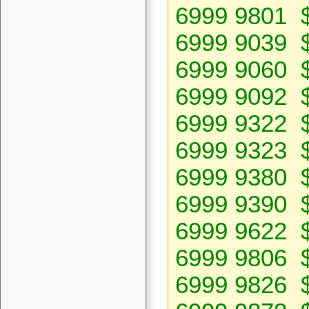
6999 9801 
6999 9039 
6999 9060 
6999 9092 
6999 9322 
6999 9323 
6999 9380 
6999 9390 
6999 9622 
6999 9806 
6999 9826 