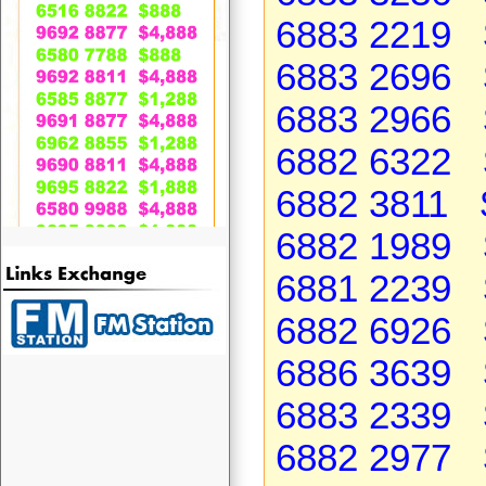
6883 2219 
6883 2696 
6883 2966 
6882 6322 
6882 3811 
6882 1989 
6881 2239 
6882 6926 
6886 3639 
6883 2339 
6882 2977 