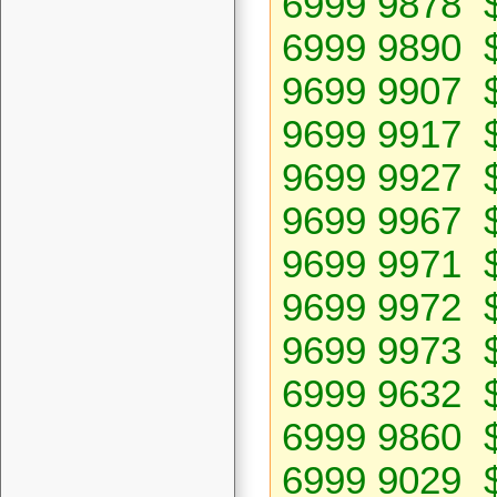
6999 9878 
6999 9890 
9699 9907 
9699 9917 
9699 9927 
9699 9967 
9699 9971 
9699 9972 
9699 9973 
6999 9632 
6999 9860 
6999 9029 