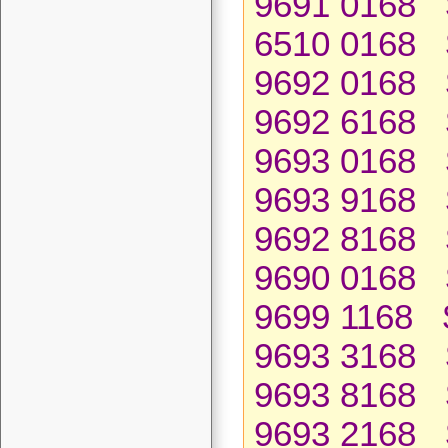
9691 0168 
6510 0168 
9692 0168 
9692 6168 
9693 0168 
9693 9168 
9692 8168 
9690 0168 
9699 1168 
9693 3168 
9693 8168 
9693 2168 