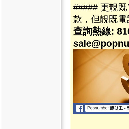
##### 更
款，但靚既電話 
查詢熱線: 816
sale@popnu