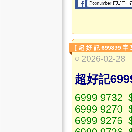
[ 超 好 記 699899 字
2026-02-28
超好記69
6999 9732 
6999 9270 
6999 9276 