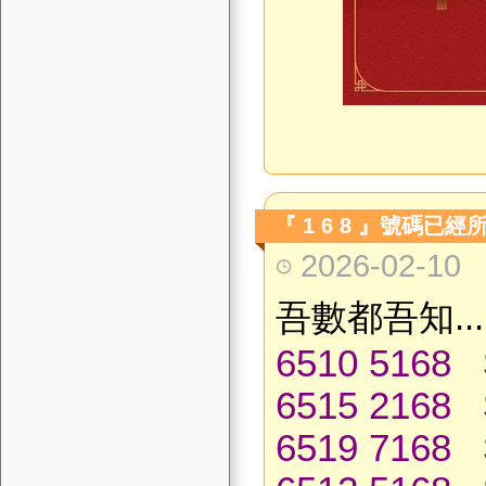
『 1 6 8 』號碼已
2026-02-10
吾數都吾知..
6510 5168 
6515 2168 
6519 7168 