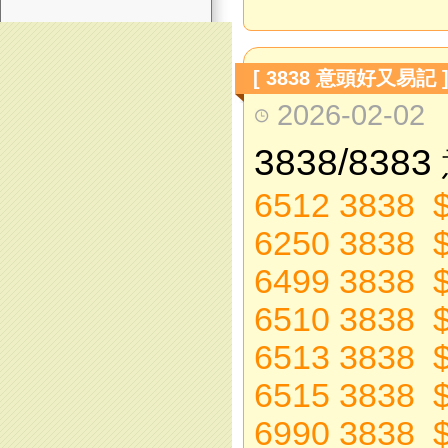
[ 3838 意頭好又易記 
2026-02-02
3838/8383
6512 3838 
6250 3838 
6499 3838 
6510 3838 
6513 3838 
6515 3838 
6990 3838 