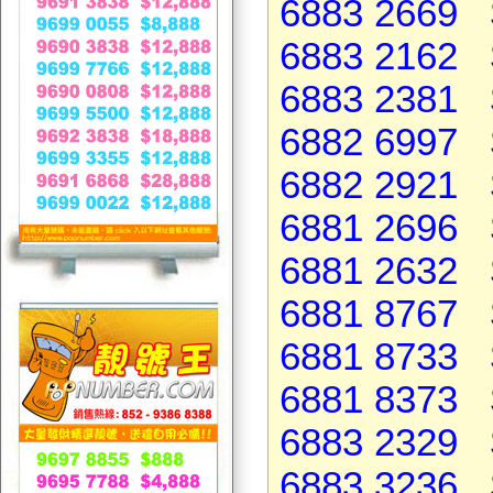
6883 2669 
6883 2162 
6883 2381 
6882 6997 
6882 2921 
6881 2696 
6881 2632 
6881 8767 
6881 8733 
6881 8373 
6883 2329 
6883 3236 