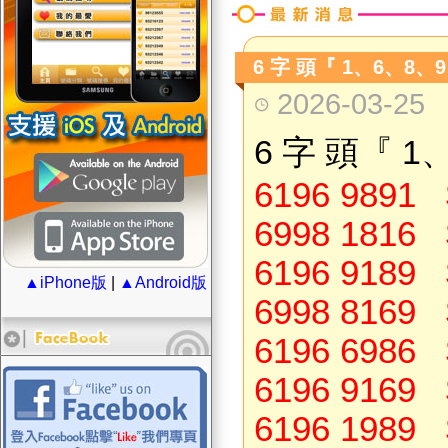
6 字 頭『 1、6、8、9
2026-03-25
6 字 頭
『
1
6196 9891 
6998 1816 
6196 9189 
▲iPhone版
|
▲Android版
6998 8169 
6196 6986 
6196 9169 
6196 1989 