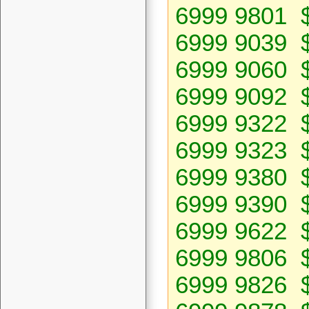
6999 9801 
6999 9039 
6999 9060 
6999 9092 
6999 9322 
6999 9323 
6999 9380 
6999 9390 
6999 9622 
6999 9806 
6999 9826 