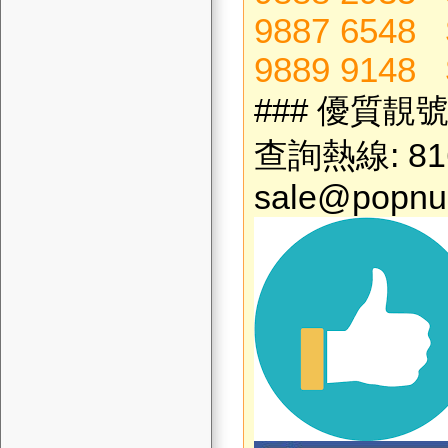
9887 6548 
9889 9148 
### 優質靚
查詢熱線: 81
sale@popnu