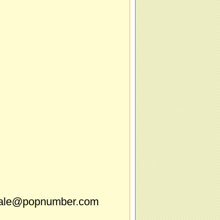
le@popnumber.com