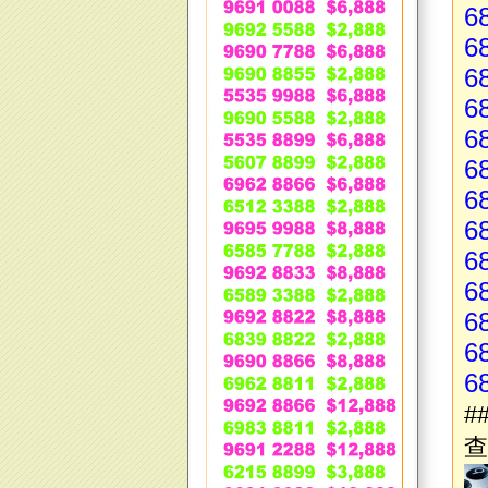
6
6
6
6
6
6
6
6
6
6
6
6
6
#
查