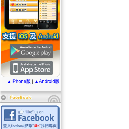
▲iPhone版
|
▲Android版