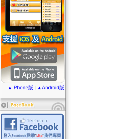
▲iPhone版
|
▲Android版