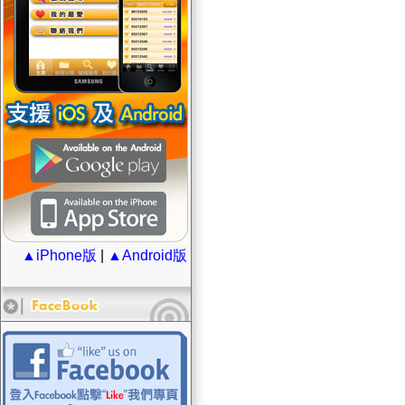
▲iPhone版
|
▲Android版