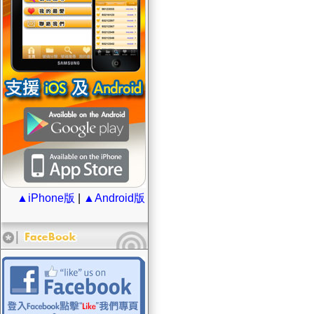
▲iPhone版
|
▲Android版