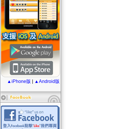
▲iPhone版
|
▲Android版