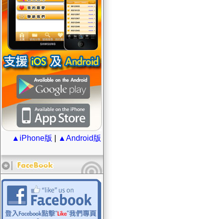
▲iPhone版
|
▲Android版