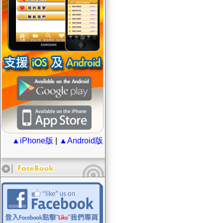
▲iPhone版
|
▲Android版