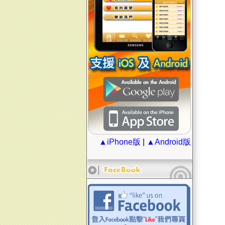
▲iPhone版
|
▲Android版