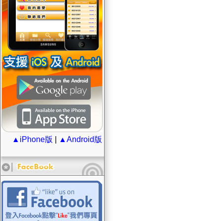
▲iPhone版
|
▲Android版