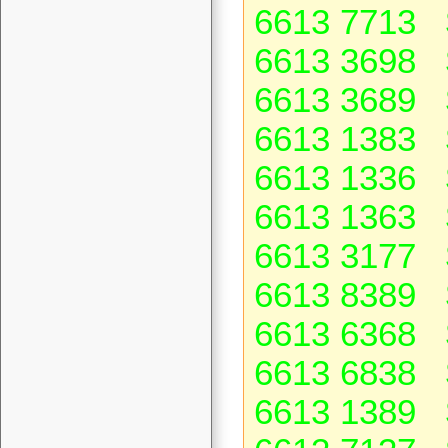
6613 7713 
6613 3698 
6613 3689 
6613 1383 
6613 1336 
6613 1363 
6613 3177 
6613 8389 
6613 6368 
6613 6838 
6613 1389 