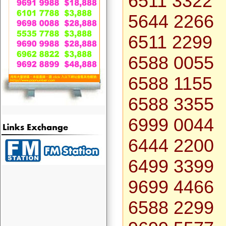
6511 3322 
5644 2266 
6511 2299 
6588 0055 
6588 1155 
6588 3355 
6999 0044 
6444 2200 
6499 3399 
9699 4466 
6588 2299 