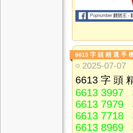
6613 字 頭 精 選 手 機
2025-07-07
6613
字 頭 精
6613 3997 
6613 7979 
6613 7718 
6613 8969 