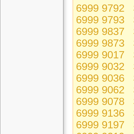
6999 9792 
6999 9793 
6999 9837 
6999 9873 
6999 9017 
6999 9032 
6999 9036 
6999 9062 
6999 9078 
6999 9136 
6999 9197 