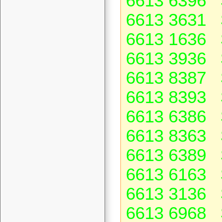
6613 6396 
6613 3631 
6613 1636 
6613 3936 
6613 8387 
6613 8393 
6613 6386 
6613 8363 
6613 6389 
6613 6163 
6613 3136 
6613 6968 