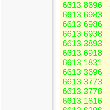
6613 8696 
6613 6983 
6613 6986 
6613 6938 
6613 3893 
6613 6918 
6613 1831 
6613 3696 
6613 3773 
6613 3778 
6613 1816 