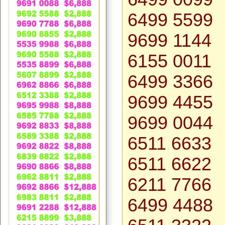
6499 5599 
9699 1144 
6155 0011 
6499 3366 
9699 4455 
9699 0044 
6511 6633 
6511 6622 
6211 7766 
6499 4488 