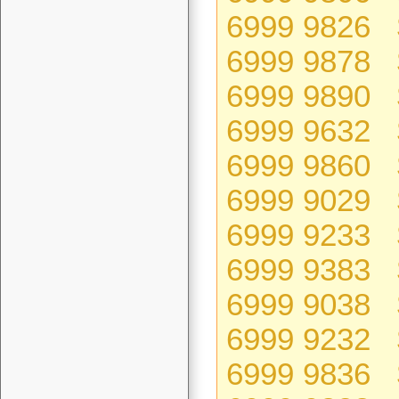
6999 9826 
6999 9878 
6999 9890 
6999 9632 
6999 9860 
6999 9029 
6999 9233 
6999 9383 
6999 9038 
6999 9232 
6999 9836 