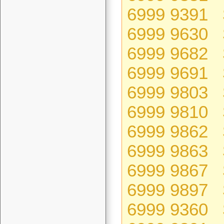
6999 9391 
6999 9630 
6999 9682 
6999 9691 
6999 9803 
6999 9810 
6999 9862 
6999 9863 
6999 9867 
6999 9897 
6999 9360 