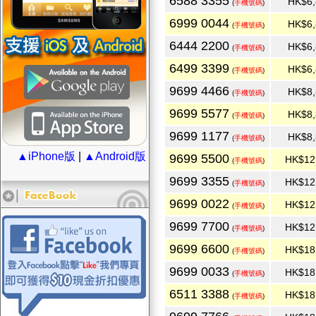
6588 3355
HK$6,
(
手機號碼
)
6999 0044
HK$6,
(
手機號碼
)
6444 2200
HK$6,
(
手機號碼
)
6499 3399
HK$6,
(
手機號碼
)
9699 4466
HK$8,
(
手機號碼
)
9699 5577
HK$8,
(
手機號碼
)
9699 1177
HK$8,
(
手機號碼
)
▲iPhone版
|
▲Android版
9699 5500
HK$12
(
手機號碼
)
9699 3355
HK$12
(
手機號碼
)
9699 0022
HK$12
(
手機號碼
)
9699 7700
HK$12
(
手機號碼
)
9699 6600
HK$18
(
手機號碼
)
9699 0033
HK$18
(
手機號碼
)
6511 3388
HK$18
(
手機號碼
)