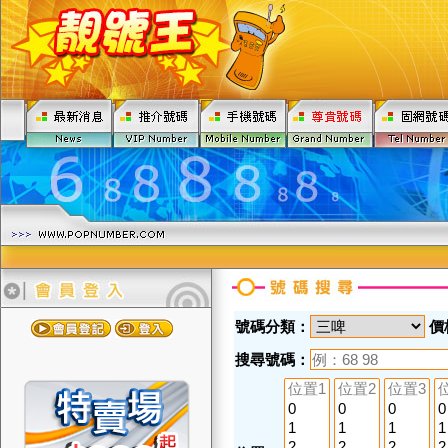
號碼分類：
價
搜尋號碼：