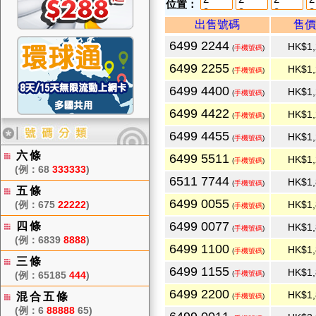
位置：
出售號碼
售
6499 2244
HK$1,
(
手機號碼
)
6499 2255
HK$1,
(
手機號碼
)
6499 4400
HK$1,
(
手機號碼
)
6499 4422
HK$1,
(
手機號碼
)
6499 4455
HK$1,
(
手機號碼
)
六條
6499 5511
HK$1,
(
手機號碼
)
(例：68
333333
)
6511 7744
HK$1,
(
手機號碼
)
五條
6499 0055
(例：675
22222
)
HK$1,
(
手機號碼
)
6499 0077
四條
HK$1,
(
手機號碼
)
(例：6839
8888
)
6499 1100
HK$1,
(
手機號碼
)
三條
6499 1155
HK$1,
(例：65185
444
)
(
手機號碼
)
6499 2200
HK$1,
混合五條
(
手機號碼
)
(例：6
88888
65)