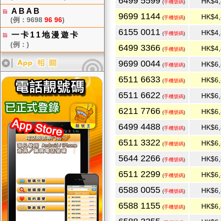
6499 5599
HK$4,
(
手機號碼
)
ABAB
9699 1144
HK$4,
(
手機號碼
)
(例：9698
96 96
)
6155 0011
HK$4,
一卡11地漫遊卡
(
手機號碼
)
(例：)
6499 3366
HK$4,
(
手機號碼
)
9699 0044
HK$6,
(
手機號碼
)
6511 6633
HK$6,
(
手機號碼
)
6511 6622
HK$6,
(
手機號碼
)
6211 7766
HK$6,
(
手機號碼
)
6499 4488
HK$6,
(
手機號碼
)
6511 3322
HK$6,
(
手機號碼
)
5644 2266
HK$6,
(
手機號碼
)
6511 2299
HK$6,
(
手機號碼
)
6588 0055
HK$6,
(
手機號碼
)
6588 1155
HK$6,
(
手機號碼
)