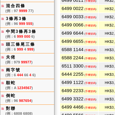
6499 0011
HK$2,
(
手機號碼
)
混合四條
6499 0022
HK$2,
(
手機號碼
)
(例：97
9999
77)
6499 0033
HK$2,
(
手機號碼
)
3條再3條
(例：96
999 555
)
6499 0066
HK$2,
(
手機號碼
)
中間3條再3條
6499 6644
HK$2,
(
手機號碼
)
(例：6
999 000
6)
6499 6655
HK$2,
(
手機號碼
)
頭三條尾三條
6588 1144
(例：6
999
4
999
)
HK$3,
(
手機號碼
)
夫佬
6588 2244
HK$3,
(
手機號碼
)
(例：979
99977
)
6511 3300
HK$3,
(
手機號碼
)
兩字號
6444 2255
HK$3,
(例：6
444
66
4
6)
(
手機號碼
)
6499 1122
順蛇
HK$3,
(
手機號碼
)
(例：A
1234567
)
6499 2233
HK$3,
(
手機號碼
)
倒蛇
6499 3322
HK$3,
(
手機號碼
)
(例：96
987654
)
6499 4466
HK$3,
對聯
(
手機號碼
)
(例：6808 6808)