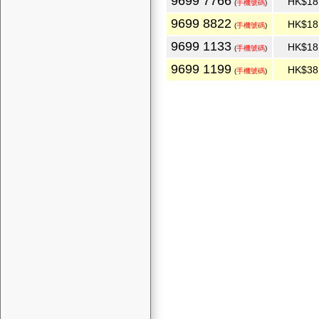
9699 7766
HK$18
(
手機號碼
)
9699 8822
HK$18
(
手機號碼
)
9699 1133
HK$18
(
手機號碼
)
9699 1199
HK$38
(
手機號碼
)