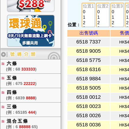
位置：
出售號碼
售
6518 7337
HK$4
6518 9005
HK$4
6518 5775
HK$4
六條
6518 6316
(例：68
333333
)
HK$4
五條
6518 9884
HK$4
(例：675
22222
)
6518 5005
HK$4
四條
6518 0012
HK$4
(例：6839
8888
)
6518 0023
三條
HK$4
(例：65185
444
)
6518 0026
HK$4
混合五條
6518 0036
HK$4
(例：6
88888
65)