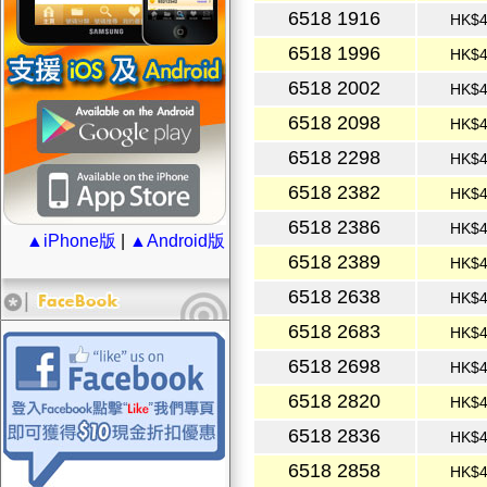
6518 1916
HK$4
6518 1996
HK$4
6518 2002
HK$4
6518 2098
HK$4
6518 2298
HK$4
6518 2382
HK$4
6518 2386
HK$4
▲iPhone版
|
▲Android版
6518 2389
HK$4
6518 2638
HK$4
6518 2683
HK$4
6518 2698
HK$4
6518 2820
HK$4
6518 2836
HK$4
6518 2858
HK$4