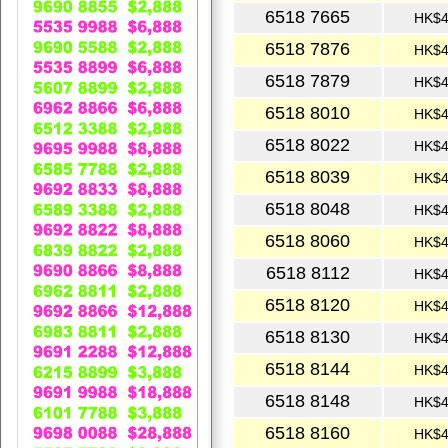
6518 7665
HK$4
6518 7876
HK$4
6518 7879
HK$4
6518 8010
HK$4
6518 8022
HK$4
6518 8039
HK$4
6518 8048
HK$4
6518 8060
HK$4
6518 8112
HK$4
6518 8120
HK$4
6518 8130
HK$4
6518 8144
HK$4
6518 8148
HK$4
6518 8160
HK$4