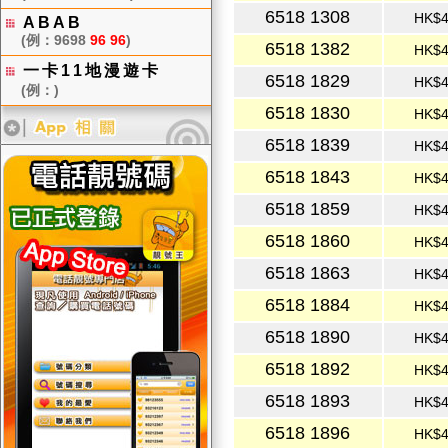
6518 1308
HK$4
ABAB
(例：9698
96 96
)
6518 1382
HK$4
一卡11地漫遊卡
6518 1829
HK$4
(例：)
6518 1830
HK$4
6518 1839
HK$4
6518 1843
HK$4
6518 1859
HK$4
6518 1860
HK$4
6518 1863
HK$4
6518 1884
HK$4
6518 1890
HK$4
6518 1892
HK$4
6518 1893
HK$4
6518 1896
HK$4