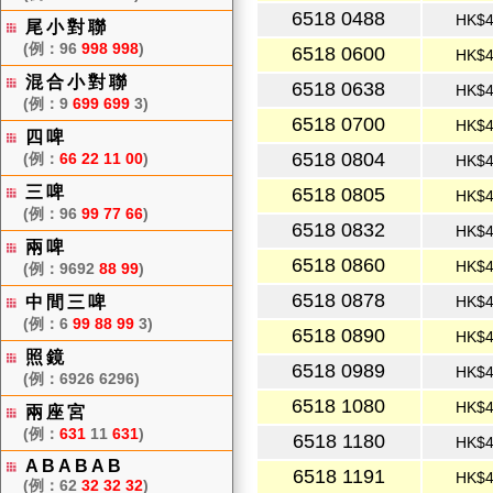
6518 0488
HK$4
尾小對聯
(例：96
998 998
)
6518 0600
HK$4
混合小對聯
6518 0638
HK$4
(例：9
699 699
3)
6518 0700
HK$4
四啤
6518 0804
(例：
66 22 11 00
)
HK$4
三啤
6518 0805
HK$4
(例：96
99 77 66
)
6518 0832
HK$4
兩啤
6518 0860
HK$4
(例：9692
88 99
)
6518 0878
中間三啤
HK$4
(例：6
99 88 99
3)
6518 0890
HK$4
照鏡
6518 0989
HK$4
(例：6926 6296)
6518 1080
HK$4
兩座宮
(例：
631
11
631
)
6518 1180
HK$4
ABABAB
6518 1191
HK$4
(例：62
32 32 32
)