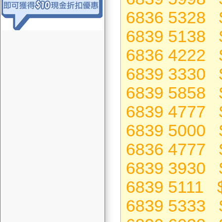
6836 5328 
6839 5138 
6836 4222 
6839 3330 
6839 5858 
6839 4777 
6839 5000 
6836 4777 
6839 3930 
6839 5111 
6839 5333 