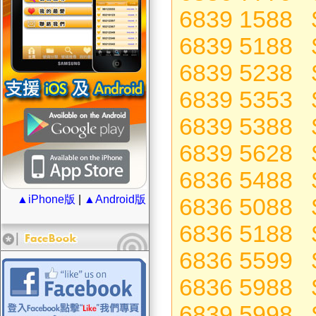
6839 1588 
6839 5188 
6839 5238 
6839 5353 
6839 5388 
6839 5628 
6836 5488 
▲iPhone版
|
▲Android版
6836 5088 
6836 5188 
6836 5599 
6836 5988 
6839 5998 