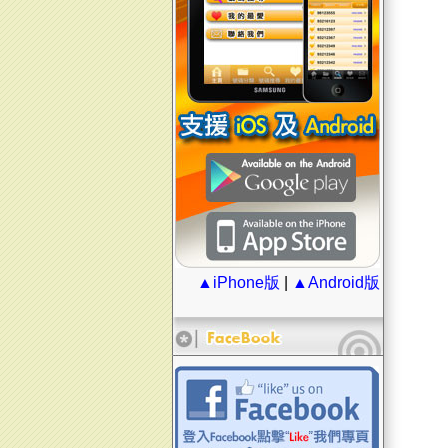
▲iPhone版
|
▲Android版