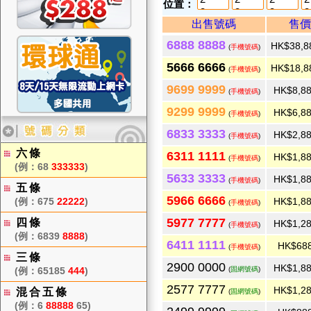
位置：
出售號碼
售
6888 8888
HK$38,8
(
手機號碼
)
5666 6666
HK$18,8
(
手機號碼
)
9699 9999
HK$8,88
(
手機號碼
)
9299 9999
HK$6,88
(
手機號碼
)
6833 3333
HK$2,88
(
手機號碼
)
六條
6311 1111
HK$1,88
(
手機號碼
)
(例：68
333333
)
5633 3333
HK$1,88
(
手機號碼
)
五條
5966 6666
(例：675
22222
)
HK$1,88
(
手機號碼
)
5977 7777
四條
HK$1,28
(
手機號碼
)
(例：6839
8888
)
6411 1111
HK$688
(
手機號碼
)
三條
2900 0000
HK$1,88
(例：65185
444
)
(
固網號碼
)
2577 7777
HK$1,28
混合五條
(
固網號碼
)
(例：6
88888
65)