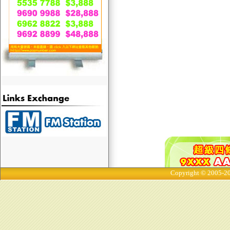
Copyright © 2005-20