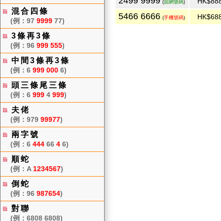
2499 9999
HK$888
(
固網號碼
)
混合四條
5466 6666
HK$688
(
手機號碼
)
(例：97
9999
77)
3條再3條
(例：96
999 555
)
中間3條再3條
(例：6
999 000
6)
頭三條尾三條
(例：6
999
4
999
)
夫佬
(例：979
99977
)
兩字號
(例：6
444
66
4
6)
順蛇
(例：A
1234567
)
倒蛇
(例：96
987654
)
對聯
(例：6808 6808)