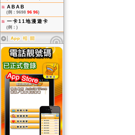
ABAB
(例：9698
96 96
)
一卡11地漫遊卡
(例：)