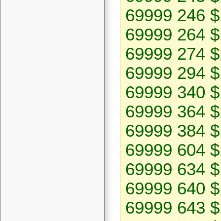
69999 246 $
69999 264 $
69999 274 $
69999 294 $
69999 340 $
69999 364 $
69999 384 $
69999 604 $
69999 634 $
69999 640 $
69999 643 $