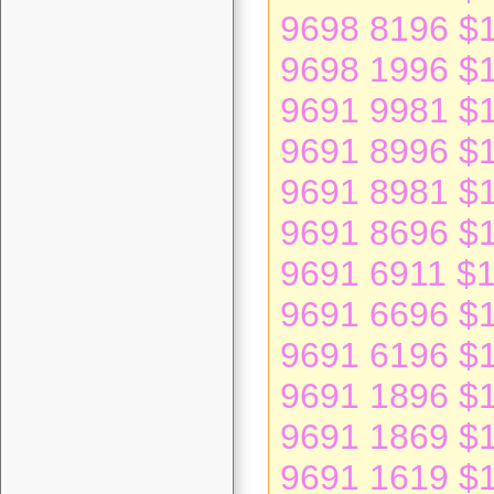
9698 8196 $
9698 1996 $
9691 9981 $
9691 8996 $
9691 8981 $
9691 8696 $
9691 6911 $1
9691 6696 $
9691 6196 $
9691 1896 $
9691 1869 $
9691 1619 $