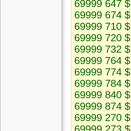
69999 647 $
69999 674 $
69999 710 $
69999 720 $
69999 732 $
69999 764 $
69999 774 $
69999 784 $
69999 840 $
69999 874 $
69999 270 $
69999 273 $