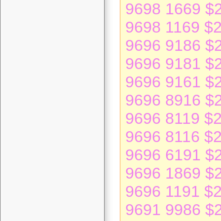
9698 1669 $
9698 1169 $2
9696 9186 $
9696 9181 $
9696 9161 $
9696 8916 $
9696 8119 $2
9696 8116 $2
9696 6191 $
9696 1869 $
9696 1191 $2
9691 9986 $