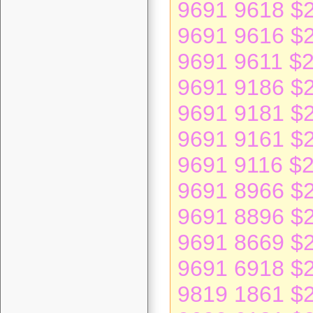
9691 9618 $
9691 9616 $
9691 9611 $2
9691 9186 $
9691 9181 $
9691 9161 $
9691 9116 $2
9691 8966 $
9691 8896 $
9691 8669 $
9691 6918 $
9819 1861 $