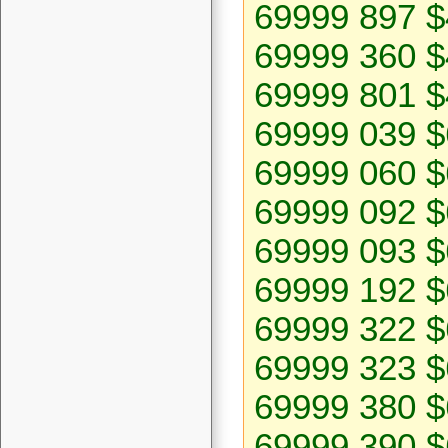
69999 897 $
69999 360 $
69999 801 $
69999 039 $
69999 060 $
69999 092 $
69999 093 $
69999 192 $
69999 322 $
69999 323 $
69999 380 $
69999 390 $