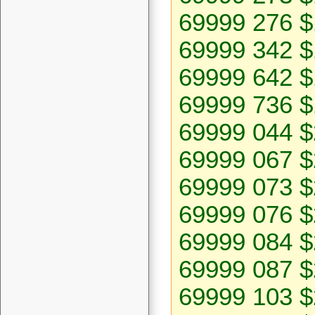
69999 276 $
69999 342 $
69999 642 $
69999 736 $
69999 044 $
69999 067 $
69999 073 $
69999 076 $
69999 084 $
69999 087 $
69999 103 $