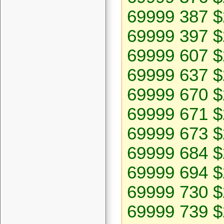
69999 387 $
69999 397 $
69999 607 $
69999 637 $
69999 670 $
69999 671 $
69999 673 $
69999 684 $
69999 694 $
69999 730 $
69999 739 $