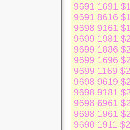
9691 1691 $
9691 8616 $
9698 9161 $
9699 1981 $
9699 1886 $
9699 1696 $
9699 1169 $2
9698 9619 $
9698 9181 $
9698 6961 $
9698 1961 $
9698 1911 $2