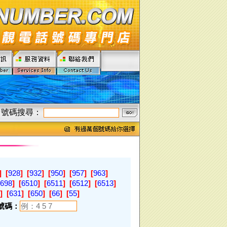
號碼搜尋：
]
[
928
]
[
932
]
[
950
]
[
957
]
[
963
]
698
]
[
6510
]
[
6511
]
[
6512
]
[
6513
]
]
[
631
]
[
650
]
[
66
]
[
55
]
號碼：