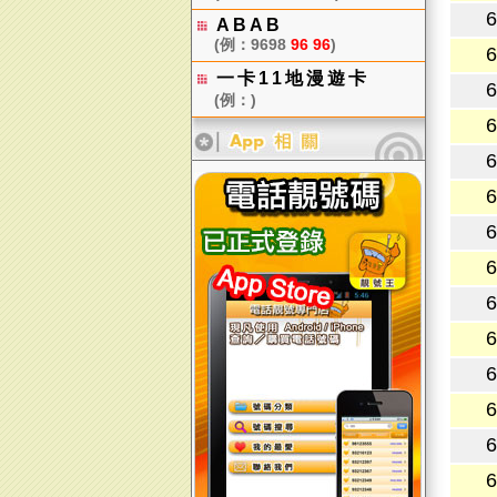
6
ABAB
(例：9698
96 96
)
6
一卡11地漫遊卡
6
(例：)
6
6
6
6
6
6
6
6
6
6
6