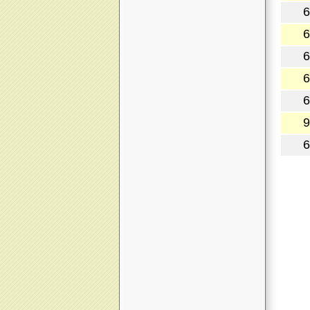
6
6
6
6
6
9
6