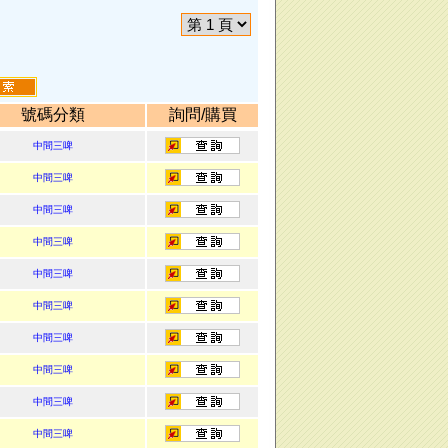
號碼分類
詢問/購買
中間三啤
中間三啤
中間三啤
中間三啤
中間三啤
中間三啤
中間三啤
中間三啤
中間三啤
中間三啤