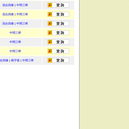
混合四條
|
中間三啤
混合四條
|
中間三啤
混合四條
|
中間三啤
中間三啤
中間三啤
中間三啤
合四條
|
兩字號
|
中間三啤