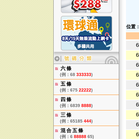
位置
6
6
6
六條
6
(例：68
333333
)
五條
6
(例：675
22222
)
6
四條
6
(例：6839
8888
)
6
三條
(例：65185
444
)
6
混合五條
6
(例：6
88888
65)